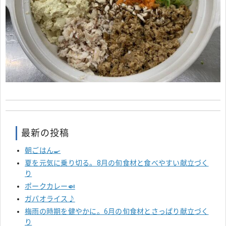
最新の投稿
朝ごはん🍳
夏を元気に乗り切る。8月の旬食材と食べやすい献立づく
り
ポークカレー🍛
ガパオライス♪
梅雨の時期を健やかに。6月の旬食材とさっぱり献立づく
り