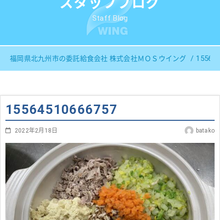
スタッフブログ
Staff Blog
15564
福岡県北九州市の委託給食会社 株式会社ＭＯＳウイング
15564510666757
2022年2月18日
batako