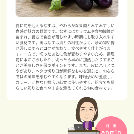
夏に旬を迎えるなすは、やわらかな果肉とみずみずしい
食感が魅力の野菜です。なすにはカリウムや食物繊維が
含まれ、暑さで食欲が落ちやすい時期にも取り入れやす
い食材です。実はなすは油との相性がよく、炒め物や揚
げ浸しにするとコクが加わり、食べやすく仕上がりま
す。一方で、切ったあとに色が変わりやすいため、調理
前に水にさらしたり、切ったら早めに加熱したりするこ
とが美味しさを保つポイントです。また、皮にハリとつ
やがあり、ヘタの切り口が新鮮なものを選ぶと、旬なら
ではの風味を感じやすくなります。味噌炒めや煮浸し、
カレー、汁物など幅広い献立に使いやすく、給食でも夏
らしい彩りと食べやすさを添えてくれる旬の食材です。