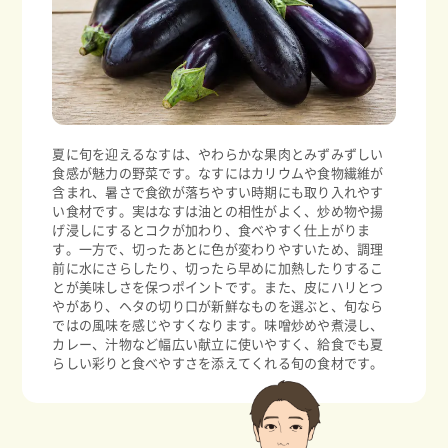
夏に旬を迎えるなすは、やわらかな果肉とみずみずしい
食感が魅力の野菜です。なすにはカリウムや食物繊維が
含まれ、暑さで食欲が落ちやすい時期にも取り入れやす
い食材です。実はなすは油との相性がよく、炒め物や揚
げ浸しにするとコクが加わり、食べやすく仕上がりま
す。一方で、切ったあとに色が変わりやすいため、調理
前に水にさらしたり、切ったら早めに加熱したりするこ
とが美味しさを保つポイントです。また、皮にハリとつ
やがあり、ヘタの切り口が新鮮なものを選ぶと、旬なら
ではの風味を感じやすくなります。味噌炒めや煮浸し、
カレー、汁物など幅広い献立に使いやすく、給食でも夏
らしい彩りと食べやすさを添えてくれる旬の食材です。