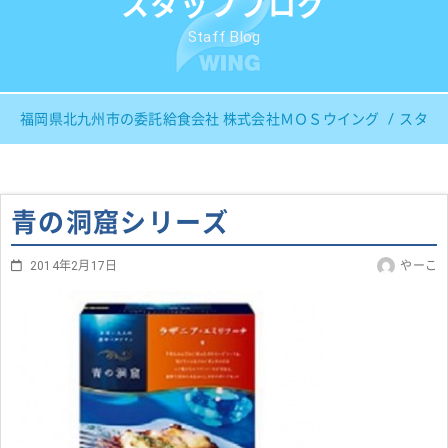
スタッフブログ
Staff Blog
福岡県北九州市の委託給食会社 株式会社ＭＯＳウイング
スタッ
青の洞窟シリーズ
2014年2月17日
やーこ