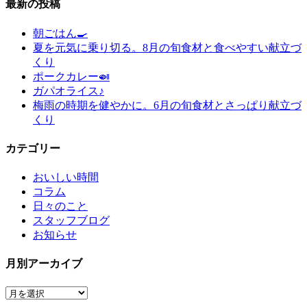
最新の投稿
朝ごはん🍳
夏を元気に乗り切る。8月の旬食材と食べやすい献立づ
くり
ポークカレー🍛
ガパオライス♪
梅雨の時期を健やかに。6月の旬食材とさっぱり献立づ
くり
カテゴリー
おいしい時間
コラム
日々のこと
スタッフブログ
お知らせ
月別アーカイブ