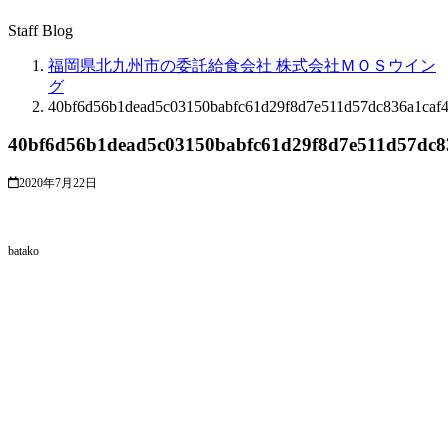
Staff Blog
福岡県北九州市の委託給食会社 株式会社ＭＯＳウイン
グ
40bf6d56b1dead5c03150babfc61d29f8d7e511d57dc836a1caf4
40bf6d56b1dead5c03150babfc61d29f8d7e511d57dc8
2020年7月22日
batako