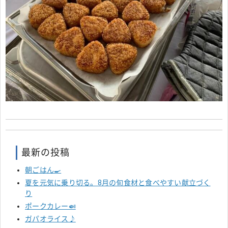
最新の投稿
朝ごはん🍳
夏を元気に乗り切る。8月の旬食材と食べやすい献立づく
り
ポークカレー🍛
ガパオライス♪