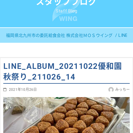
スタッフブログ
Staff Blog
LINE_
福岡県北九州市の委託給食会社 株式会社ＭＯＳウイング
LINE_ALBUM_20211022優和園
秋祭り_211026_14
2021年10月26日
みっちー