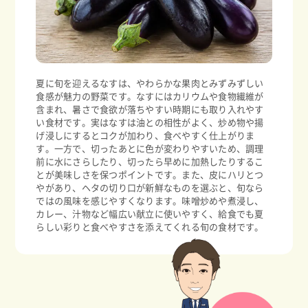
夏に旬を迎えるなすは、やわらかな果肉とみずみずしい
食感が魅力の野菜です。なすにはカリウムや食物繊維が
含まれ、暑さで食欲が落ちやすい時期にも取り入れやす
い食材です。実はなすは油との相性がよく、炒め物や揚
げ浸しにするとコクが加わり、食べやすく仕上がりま
す。一方で、切ったあとに色が変わりやすいため、調理
前に水にさらしたり、切ったら早めに加熱したりするこ
とが美味しさを保つポイントです。また、皮にハリとつ
やがあり、ヘタの切り口が新鮮なものを選ぶと、旬なら
ではの風味を感じやすくなります。味噌炒めや煮浸し、
カレー、汁物など幅広い献立に使いやすく、給食でも夏
らしい彩りと食べやすさを添えてくれる旬の食材です。