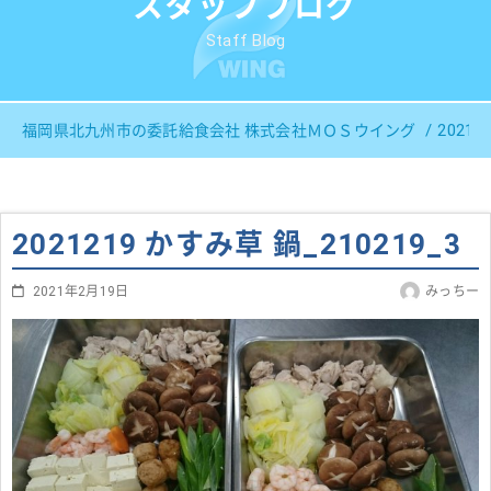
スタッフブログ
Staff Blog
20212
福岡県北九州市の委託給食会社 株式会社ＭＯＳウイング
2021219 かすみ草 鍋_210219_3
2021年2月19日
みっちー