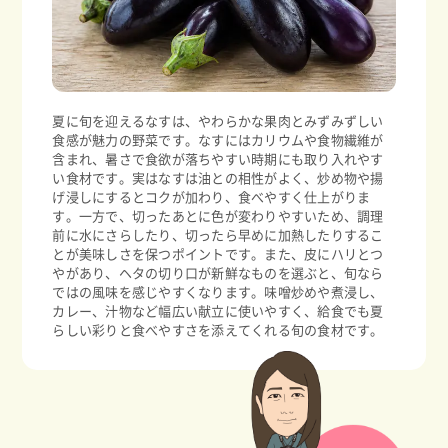
夏に旬を迎えるなすは、やわらかな果肉とみずみずしい
食感が魅力の野菜です。なすにはカリウムや食物繊維が
含まれ、暑さで食欲が落ちやすい時期にも取り入れやす
い食材です。実はなすは油との相性がよく、炒め物や揚
げ浸しにするとコクが加わり、食べやすく仕上がりま
す。一方で、切ったあとに色が変わりやすいため、調理
前に水にさらしたり、切ったら早めに加熱したりするこ
とが美味しさを保つポイントです。また、皮にハリとつ
やがあり、ヘタの切り口が新鮮なものを選ぶと、旬なら
ではの風味を感じやすくなります。味噌炒めや煮浸し、
カレー、汁物など幅広い献立に使いやすく、給食でも夏
らしい彩りと食べやすさを添えてくれる旬の食材です。