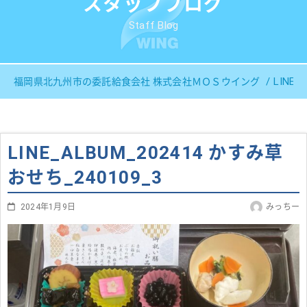
スタッフブログ
Staff Blog
LINE
福岡県北九州市の委託給食会社 株式会社ＭＯＳウイング
LINE_ALBUM_202414 かすみ草
おせち_240109_3
2024年1月9日
みっちー