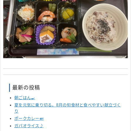
最新の投稿
朝ごはん🍳
夏を元気に乗り切る。8月の旬食材と食べやすい献立づく
り
ポークカレー🍛
ガパオライス♪