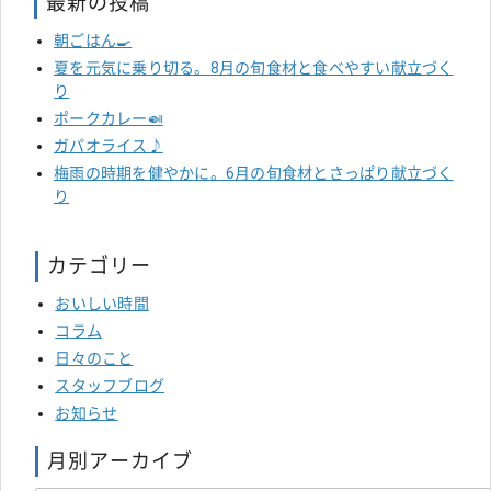
最新の投稿
朝ごはん🍳
夏を元気に乗り切る。8月の旬食材と食べやすい献立づく
り
ポークカレー🍛
ガパオライス♪
梅雨の時期を健やかに。6月の旬食材とさっぱり献立づく
り
カテゴリー
おいしい時間
コラム
日々のこと
スタッフブログ
お知らせ
月別アーカイブ