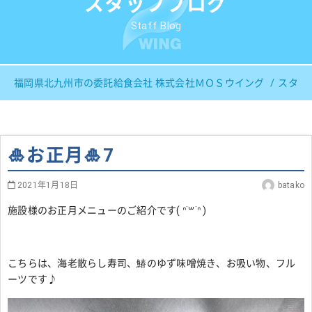
スタッフブログ
Staff Blog
福岡県北九州市の委託給食会社 株式会社ＭＯＳウイング
スタッ
🎍お正月🎍7
2021年1月18日
batako
施設様のお正月メニューのご紹介です( ᐢ˙꒳​˙ᐢ )
こちらは、海老散らし寿司、鰆のゆず味噌焼き、お吸い物、フル
ーツです♪