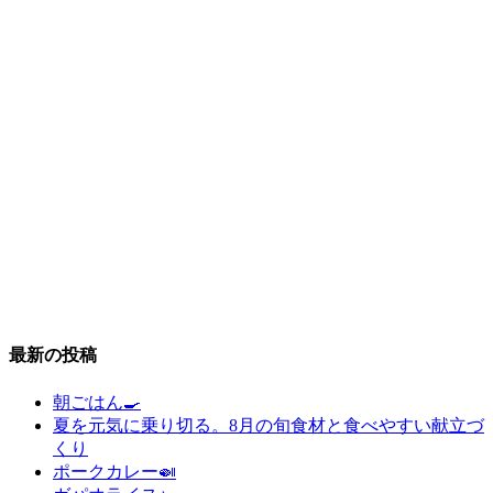
最新の投稿
朝ごはん🍳
夏を元気に乗り切る。8月の旬食材と食べやすい献立づ
くり
ポークカレー🍛