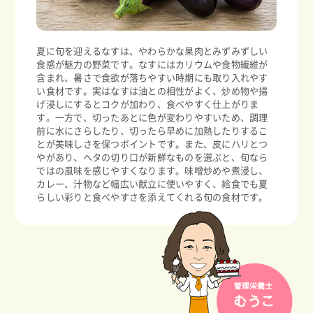
夏に旬を迎えるなすは、やわらかな果肉とみずみずしい
食感が魅力の野菜です。なすにはカリウムや食物繊維が
含まれ、暑さで食欲が落ちやすい時期にも取り入れやす
い食材です。実はなすは油との相性がよく、炒め物や揚
げ浸しにするとコクが加わり、食べやすく仕上がりま
す。一方で、切ったあとに色が変わりやすいため、調理
前に水にさらしたり、切ったら早めに加熱したりするこ
とが美味しさを保つポイントです。また、皮にハリとつ
やがあり、ヘタの切り口が新鮮なものを選ぶと、旬なら
ではの風味を感じやすくなります。味噌炒めや煮浸し、
カレー、汁物など幅広い献立に使いやすく、給食でも夏
らしい彩りと食べやすさを添えてくれる旬の食材です。