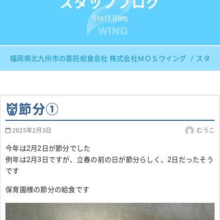
スタッフブログ
Staff Blog
福岡県北九州市の委託給食会社 株式会社ＭＯＳウイング
スタッ
👹節分①
2025年2月3日
むうこ
今年は2月2日が節分でした
例年は2月3日ですが、立春の前の日が節分らしく、2日だったそう
です
保育園様の節分の給食です