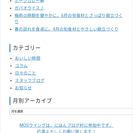
ポークカレー🍛
ガパオライス♪
梅雨の時期を健やかに。6月の旬食材とさっぱり献立づく
り
春の訪れを食卓に。4月の旬食材とやさしい献立づくり
カテゴリー
おいしい時間
コラム
日々のこと
スタッフブログ
お知らせ
月別アーカイブ
MOSウイングは、にほんブログ村に参加中です。
応援よろしくお願い致します！