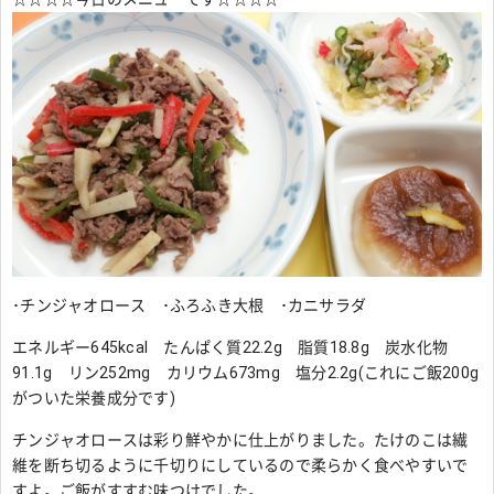
･チンジャオロース ･ふろふき大根 ･カニサラダ
エネルギー645kcal たんぱく質22.2g 脂質18.8g 炭水化物
91.1g リン252mg カリウム673mg 塩分2.2g(これにご飯200g
がついた栄養成分です)
チンジャオロースは彩り鮮やかに仕上がりました。たけのこは繊
維を断ち切るように千切りにしているので柔らかく食べやすいで
すよ。ご飯がすすむ味つけでした。