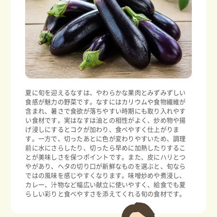
夏に旬を迎えるなすは、やわらかな果肉とみずみずしい
食感が魅力の野菜です。なすにはカリウムや食物繊維が
含まれ、暑さで食欲が落ちやすい時期にも取り入れやす
い食材です。実はなすは油との相性がよく、炒め物や揚
げ浸しにするとコクが加わり、食べやすく仕上がりま
す。一方で、切ったあとに色が変わりやすいため、調理
前に水にさらしたり、切ったら早めに加熱したりするこ
とが美味しさを保つポイントです。また、皮にハリとつ
やがあり、ヘタの切り口が新鮮なものを選ぶと、旬なら
ではの風味を感じやすくなります。味噌炒めや煮浸し、
カレー、汁物など幅広い献立に使いやすく、給食でも夏
らしい彩りと食べやすさを添えてくれる旬の食材です。