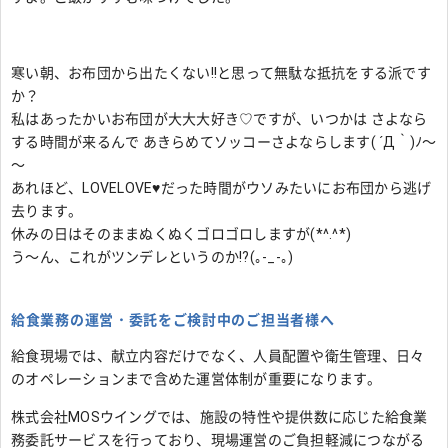
寒い朝、お布団から出たくない!!と思って無駄な抵抗をする派です
か？
私はあったかいお布団が大大大好き♡ですが、いつかは さよなら
する時間が来るんで あきらめてソッコーさよならします( ´Д｀)ﾉ～
～
あれほど、LOVELOVE♥だった時間がウソみたいにお布団から逃げ
去ります。
休みの日はそのままぬくぬくゴロゴロしますが(*^.^*)
う～ん、これがツンデレというのか!?(｡-_-｡)
給食業務の運営・委託をご検討中のご担当者様へ
給食現場では、献立内容だけでなく、人員配置や衛生管理、日々
のオペレーションまで含めた運営体制が重要になります。
株式会社MOSウイングでは、施設の特性や提供数に応じた給食業
務委託サービスを行っており、現場運営のご負担軽減につながる