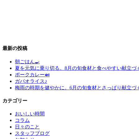
最新の投稿
朝ごはん🍳
夏を元気に乗り切る。8月の旬食材と食べやすい献立づ
ポークカレー🍛
ガパオライス♪
梅雨の時期を健やかに。6月の旬食材とさっぱり献立づ
カテゴリー
おいしい時間
コラム
日々のこと
スタッフブログ