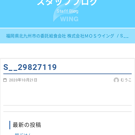
スタッフブログ
Staff Blog
S__29
福岡県北九州市の委託給食会社 株式会社ＭＯＳウイング
S__29827119
2020年10月21日
むうこ
最新の投稿