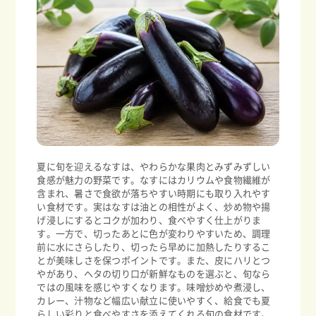
夏に旬を迎えるなすは、やわらかな果肉とみずみずしい
食感が魅力の野菜です。なすにはカリウムや食物繊維が
含まれ、暑さで食欲が落ちやすい時期にも取り入れやす
い食材です。実はなすは油との相性がよく、炒め物や揚
げ浸しにするとコクが加わり、食べやすく仕上がりま
す。一方で、切ったあとに色が変わりやすいため、調理
前に水にさらしたり、切ったら早めに加熱したりするこ
とが美味しさを保つポイントです。また、皮にハリとつ
やがあり、ヘタの切り口が新鮮なものを選ぶと、旬なら
ではの風味を感じやすくなります。味噌炒めや煮浸し、
カレー、汁物など幅広い献立に使いやすく、給食でも夏
らしい彩りと食べやすさを添えてくれる旬の食材です。