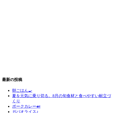
最新の投稿
朝ごはん🍳
夏を元気に乗り切る。8月の旬食材と食べやすい献立づ
くり
ポークカレー🍛
ガパオライス♪