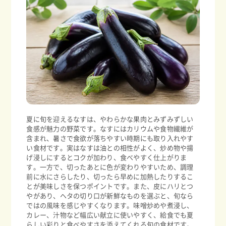
夏に旬を迎えるなすは、やわらかな果肉とみずみずしい
食感が魅力の野菜です。なすにはカリウムや食物繊維が
含まれ、暑さで食欲が落ちやすい時期にも取り入れやす
い食材です。実はなすは油との相性がよく、炒め物や揚
げ浸しにするとコクが加わり、食べやすく仕上がりま
す。一方で、切ったあとに色が変わりやすいため、調理
前に水にさらしたり、切ったら早めに加熱したりするこ
とが美味しさを保つポイントです。また、皮にハリとつ
やがあり、ヘタの切り口が新鮮なものを選ぶと、旬なら
ではの風味を感じやすくなります。味噌炒めや煮浸し、
カレー、汁物など幅広い献立に使いやすく、給食でも夏
らしい彩りと食べやすさを添えてくれる旬の食材です。