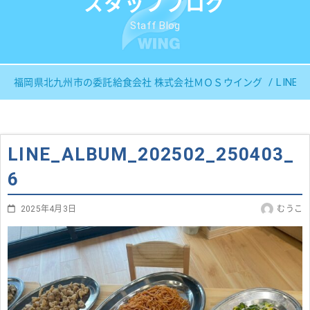
スタッフブログ
Staff Blog
LINE_
福岡県北九州市の委託給食会社 株式会社ＭＯＳウイング
LINE_ALBUM_202502_250403_
6
2025年4月3日
むうこ