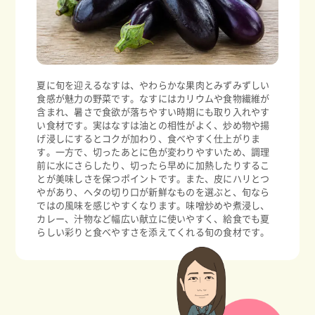
夏に旬を迎えるなすは、やわらかな果肉とみずみずしい
食感が魅力の野菜です。なすにはカリウムや食物繊維が
含まれ、暑さで食欲が落ちやすい時期にも取り入れやす
い食材です。実はなすは油との相性がよく、炒め物や揚
げ浸しにするとコクが加わり、食べやすく仕上がりま
す。一方で、切ったあとに色が変わりやすいため、調理
前に水にさらしたり、切ったら早めに加熱したりするこ
とが美味しさを保つポイントです。また、皮にハリとつ
やがあり、ヘタの切り口が新鮮なものを選ぶと、旬なら
ではの風味を感じやすくなります。味噌炒めや煮浸し、
カレー、汁物など幅広い献立に使いやすく、給食でも夏
らしい彩りと食べやすさを添えてくれる旬の食材です。