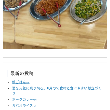
最新の投稿
朝ごはん🍳
夏を元気に乗り切る。8月の旬食材と食べやすい献立づく
り
ポークカレー🍛
ガパオライス♪