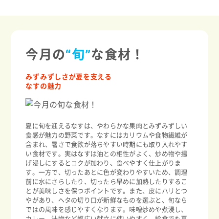
今月の
“旬”
な食材！
みずみずしさが夏を支える
なすの魅力
夏に旬を迎えるなすは、やわらかな果肉とみずみずしい
食感が魅力の野菜です。なすにはカリウムや食物繊維が
含まれ、暑さで食欲が落ちやすい時期にも取り入れやす
い食材です。実はなすは油との相性がよく、炒め物や揚
げ浸しにするとコクが加わり、食べやすく仕上がりま
す。一方で、切ったあとに色が変わりやすいため、調理
前に水にさらしたり、切ったら早めに加熱したりするこ
とが美味しさを保つポイントです。また、皮にハリとつ
やがあり、ヘタの切り口が新鮮なものを選ぶと、旬なら
ではの風味を感じやすくなります。味噌炒めや煮浸し、
カレー、汁物など幅広い献立に使いやすく、給食でも夏