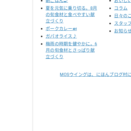
朝ごはん🍳
おいし
夏を元気に乗り切る。8月
コラム
の旬食材と食べやすい献
日々の
立づくり
スタッ
ポークカレー🍛
お知ら
ガパオライス♪
梅雨の時期を健やかに。6
月の旬食材とさっぱり献
立づくり
MOSウイングは、にほんブログ村