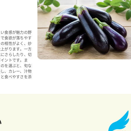
しい食感が魅力の野
さで食欲が落ちやす
との相性がよく、炒
仕上がります。一方
水にさらしたり、切
ポイントです。ま
ものを選ぶと、旬な
浸し、カレー、汁物
りと食べやすさを添
い