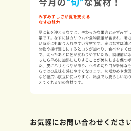
今月の
“旬”
な食材！
みずみずしさが夏を支える
なすの魅力
夏に旬を迎えるなすは、やわらかな果肉とみずみず
菜です。なすにはカリウムや食物繊維が含まれ、暑
い時期にも取り入れやすい食材です。実はなすは油
め物や揚げ浸しにするとコクが加わり、食べやすく
で、切ったあとに色が変わりやすいため、調理前に
ったら早めに加熱したりすることが美味しさを保つ
た、皮にハリとつやがあり、ヘタの切り口が新鮮な
らではの風味を感じやすくなります。味噌炒めや煮
など幅広い献立に使いやすく、給食でも夏らしい彩
えてくれる旬の食材です。
お気軽にお問い合わせくださ