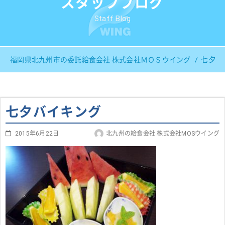
スタッフブログ
Staff Blog
七夕バ
福岡県北九州市の委託給食会社 株式会社ＭＯＳウイング
七夕バイキング
2015年6月22日
北九州の給食会社 株式会社MOSウイング