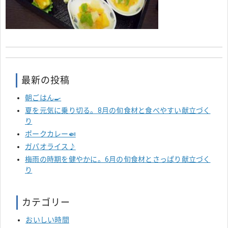
最新の投稿
朝ごはん🍳
夏を元気に乗り切る。8月の旬食材と食べやすい献立づく
り
ポークカレー🍛
ガパオライス♪
梅雨の時期を健やかに。6月の旬食材とさっぱり献立づく
り
カテゴリー
おいしい時間