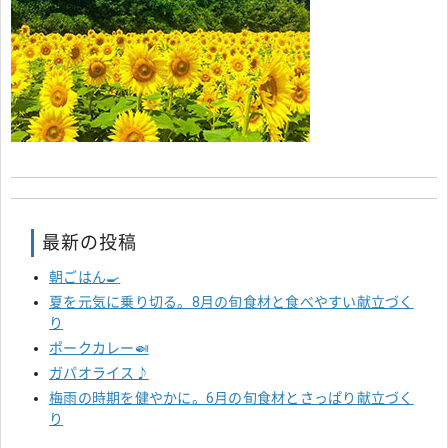
最新の投稿
朝ごはん🍳
夏を元気に乗り切る。8月の旬食材と食べやすい献立づく
り
ポークカレー🍛
ガパオライス♪
梅雨の時期を健やかに。6月の旬食材とさっぱり献立づく
り