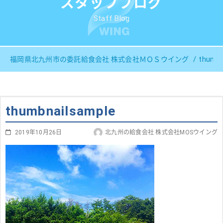
スタッフブログ
Staff Blog
thumbn
福岡県北九州市の委託給食会社 株式会社ＭＯＳウイング
thumbnailsample
2019年10月26日
北九州の給食会社 株式会社MOSウイング