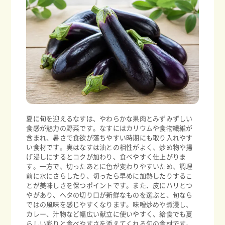
夏に旬を迎えるなすは、やわらかな果肉とみずみずしい
食感が魅力の野菜です。なすにはカリウムや食物繊維が
含まれ、暑さで食欲が落ちやすい時期にも取り入れやす
い食材です。実はなすは油との相性がよく、炒め物や揚
げ浸しにするとコクが加わり、食べやすく仕上がりま
す。一方で、切ったあとに色が変わりやすいため、調理
前に水にさらしたり、切ったら早めに加熱したりするこ
とが美味しさを保つポイントです。また、皮にハリとつ
やがあり、ヘタの切り口が新鮮なものを選ぶと、旬なら
ではの風味を感じやすくなります。味噌炒めや煮浸し、
カレー、汁物など幅広い献立に使いやすく、給食でも夏
らしい彩りと食べやすさを添えてくれる旬の食材です。