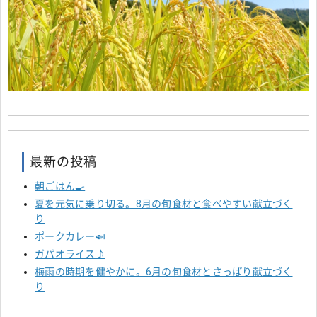
最新の投稿
朝ごはん🍳
夏を元気に乗り切る。8月の旬食材と食べやすい献立づく
り
ポークカレー🍛
ガパオライス♪
梅雨の時期を健やかに。6月の旬食材とさっぱり献立づく
り