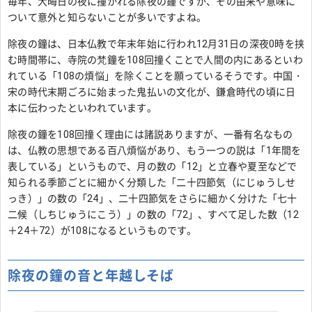
毎年、大晦日の夜に撞かれる除夜の鐘ですが、その由来や意味に
ついて意外と知らないことが多いですよね。
除夜の鐘は、日本仏教で年末年始に行われ12月31日の深夜0時を挟
む時間帯に、寺院の梵鐘を108回撞くことで人間の内にあるといわ
れている「108の煩悩」を除くことを願っているそうです。中国・
宋の時代末期ごろに始まった鬼払いの文化が、鎌倉時代の頃に日
本に伝わったといわれています。
除夜の鐘を108回撞く理由には諸説ありますが、一番有名なもの
は、仏教の思想である百八煩悩があり、もう一つの説は「1年間を
表している」というもので、月の数の「12」と立春や夏至などで
知られる季節ごとに細かく分類した「二十四節気（にじゅうしせ
っき）」の数の「24」、二十四節気をさらに細かく分けた「七十
二候（しちじゅうにこう）」の数の「72」、すべて足した数（12
＋24＋72）が108になるというものです。
除夜の鐘の音と年越しそば