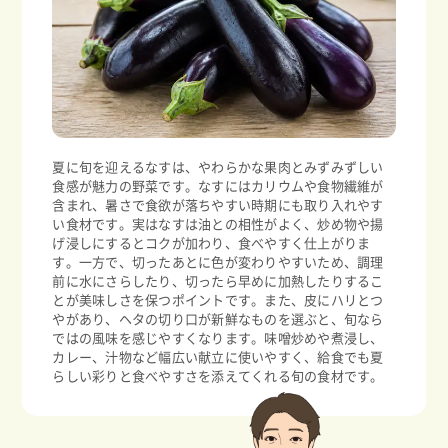
夏に旬を迎えるなすは、やわらかな果肉とみずみずしい
食感が魅力の野菜です。なすにはカリウムや食物繊維が
含まれ、暑さで食欲が落ちやすい時期にも取り入れやす
い食材です。実はなすは油との相性がよく、炒め物や揚
げ浸しにするとコクが加わり、食べやすく仕上がりま
す。一方で、切ったあとに色が変わりやすいため、調理
前に水にさらしたり、切ったら早めに加熱したりするこ
とが美味しさを保つポイントです。また、皮にハリとつ
やがあり、ヘタの切り口が新鮮なものを選ぶと、旬なら
ではの風味を感じやすくなります。味噌炒めや煮浸し、
カレー、汁物など幅広い献立に使いやすく、給食でも夏
らしい彩りと食べやすさを添えてくれる旬の食材です。