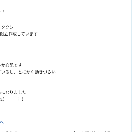
た！
ワタクシ
、献立作成しています
いか心配です
ているし、とにかく動きづらい
名になりました
(￣ー￣； )
へ