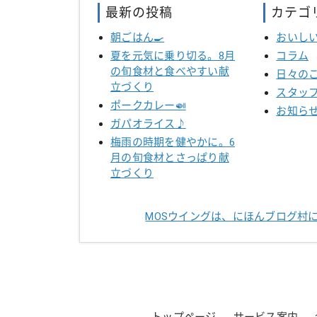
最新の投稿
カテゴ
朝ごはん🍳
おいし
夏を元気に乗り切る。8月
コラム
の旬食材と食べやすい献
日々の
立づくり
スタッ
ポークカレー🍛
お知ら
ガパオライス♪
梅雨の時期を健やかに。6
月の旬食材とさっぱり献
立づくり
MOSウイングは、にほんブログ村