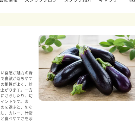
会社情報
スタッフブログ
スタッフ紹介
ギャラリー
採
しい食感が魅力の野
さで食欲が落ちやす
との相性がよく、炒
仕上がります。一方
水にさらしたり、切
ポイントです。ま
ものを選ぶと、旬な
浸し、カレー、汁物
りと食べやすさを添