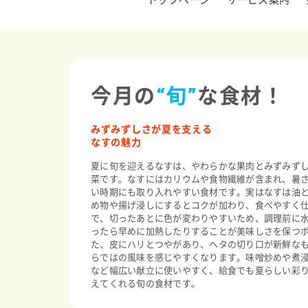
トップページ
サービス案内
今月の
“旬”
な食材！
みずみずしさが夏を支える
なすの魅力
夏に旬を迎えるなすは、やわらかな果肉とみずみず
菜です。なすにはカリウムや食物繊維が含まれ、暑
い時期にも取り入れやすい食材です。実はなすは油
め物や揚げ浸しにするとコクが加わり、食べやすく
で、切ったあとに色が変わりやすいため、調理前に
ったら早めに加熱したりすることが美味しさを保つ
た、皮にハリとつやがあり、ヘタの切り口が新鮮な
らではの風味を感じやすくなります。味噌炒めや煮
など幅広い献立に使いやすく、給食でも夏らしい彩
えてくれる旬の食材です。