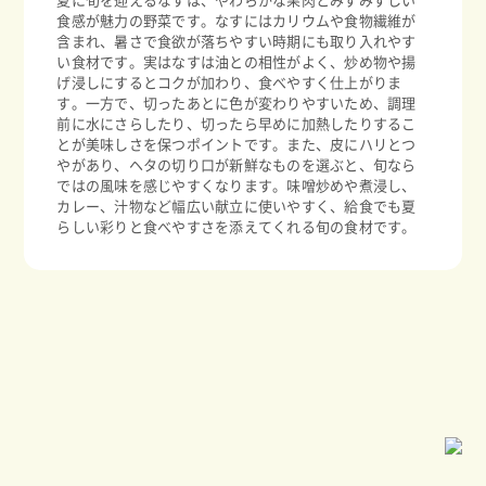
夏に旬を迎えるなすは、やわらかな果肉とみずみずしい
食感が魅力の野菜です。なすにはカリウムや食物繊維が
含まれ、暑さで食欲が落ちやすい時期にも取り入れやす
い食材です。実はなすは油との相性がよく、炒め物や揚
げ浸しにするとコクが加わり、食べやすく仕上がりま
す。一方で、切ったあとに色が変わりやすいため、調理
前に水にさらしたり、切ったら早めに加熱したりするこ
とが美味しさを保つポイントです。また、皮にハリとつ
やがあり、ヘタの切り口が新鮮なものを選ぶと、旬なら
ではの風味を感じやすくなります。味噌炒めや煮浸し、
カレー、汁物など幅広い献立に使いやすく、給食でも夏
らしい彩りと食べやすさを添えてくれる旬の食材です。