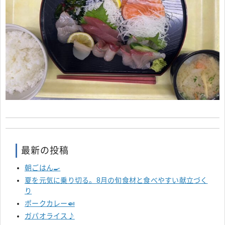
最新の投稿
朝ごはん🍳
夏を元気に乗り切る。8月の旬食材と食べやすい献立づく
り
ポークカレー🍛
ガパオライス♪