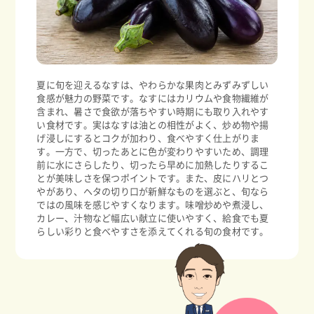
夏に旬を迎えるなすは、やわらかな果肉とみずみずしい
食感が魅力の野菜です。なすにはカリウムや食物繊維が
含まれ、暑さで食欲が落ちやすい時期にも取り入れやす
い食材です。実はなすは油との相性がよく、炒め物や揚
げ浸しにするとコクが加わり、食べやすく仕上がりま
す。一方で、切ったあとに色が変わりやすいため、調理
前に水にさらしたり、切ったら早めに加熱したりするこ
とが美味しさを保つポイントです。また、皮にハリとつ
やがあり、ヘタの切り口が新鮮なものを選ぶと、旬なら
ではの風味を感じやすくなります。味噌炒めや煮浸し、
カレー、汁物など幅広い献立に使いやすく、給食でも夏
らしい彩りと食べやすさを添えてくれる旬の食材です。