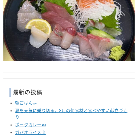
最新の投稿
朝ごはん🍳
夏を元気に乗り切る。8月の旬食材と食べやすい献立づく
り
ポークカレー🍛
ガパオライス♪