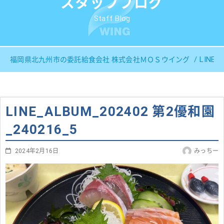
スタッフブログ
Staff Blog
LINE_
福岡県北九州市の委託給食会社 株式会社ＭＯＳウイング
LINE_ALBUM_202402 第2優和園
_240216_5
2024年2月16日
みっちー