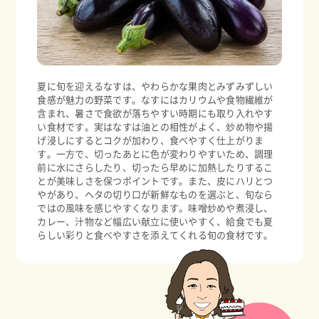
夏に旬を迎えるなすは、やわらかな果肉とみずみずしい
食感が魅力の野菜です。なすにはカリウムや食物繊維が
含まれ、暑さで食欲が落ちやすい時期にも取り入れやす
い食材です。実はなすは油との相性がよく、炒め物や揚
げ浸しにするとコクが加わり、食べやすく仕上がりま
す。一方で、切ったあとに色が変わりやすいため、調理
前に水にさらしたり、切ったら早めに加熱したりするこ
とが美味しさを保つポイントです。また、皮にハリとつ
やがあり、ヘタの切り口が新鮮なものを選ぶと、旬なら
ではの風味を感じやすくなります。味噌炒めや煮浸し、
カレー、汁物など幅広い献立に使いやすく、給食でも夏
らしい彩りと食べやすさを添えてくれる旬の食材です。