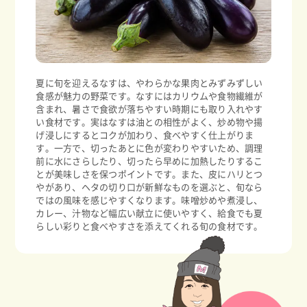
夏に旬を迎えるなすは、やわらかな果肉とみずみずしい
食感が魅力の野菜です。なすにはカリウムや食物繊維が
含まれ、暑さで食欲が落ちやすい時期にも取り入れやす
い食材です。実はなすは油との相性がよく、炒め物や揚
げ浸しにするとコクが加わり、食べやすく仕上がりま
す。一方で、切ったあとに色が変わりやすいため、調理
前に水にさらしたり、切ったら早めに加熱したりするこ
とが美味しさを保つポイントです。また、皮にハリとつ
やがあり、ヘタの切り口が新鮮なものを選ぶと、旬なら
ではの風味を感じやすくなります。味噌炒めや煮浸し、
カレー、汁物など幅広い献立に使いやすく、給食でも夏
らしい彩りと食べやすさを添えてくれる旬の食材です。