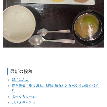
最新の投稿
朝ごはん🍳
夏を元気に乗り切る。8月の旬食材と食べやすい献立づく
り
ポークカレー🍛
ガパオライス♪