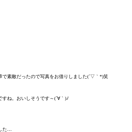
で素敵だったので写真をお借りしました(´▽｀*)笑
ね。おいしそうです～(´∀｀)ﾉ
した…