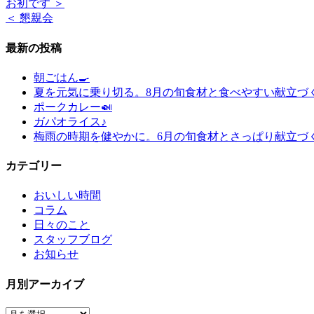
お初です ＞
＜ 懇親会
最新の投稿
朝ごはん🍳
夏を元気に乗り切る。8月の旬食材と食べやすい献立づ
ポークカレー🍛
ガパオライス♪
梅雨の時期を健やかに。6月の旬食材とさっぱり献立づ
カテゴリー
おいしい時間
コラム
日々のこと
スタッフブログ
お知らせ
月別アーカイブ