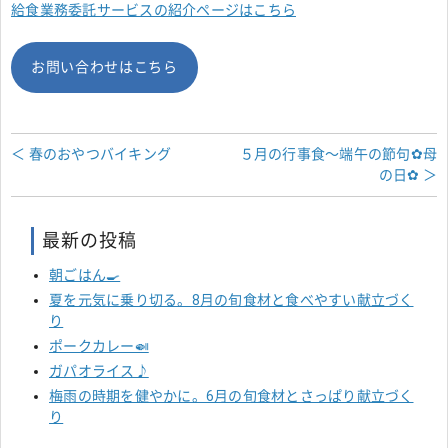
給食業務委託サービスの紹介ページはこちら
お問い合わせはこちら
＜ 春のおやつバイキング
５月の行事食～端午の節句✿母
の日✿ ＞
最新の投稿
朝ごはん🍳
夏を元気に乗り切る。8月の旬食材と食べやすい献立づく
り
ポークカレー🍛
ガパオライス♪
梅雨の時期を健やかに。6月の旬食材とさっぱり献立づく
り