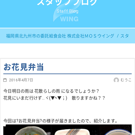
スタッフブログ
Staff Blog
福岡県北九州市の委託給食会社 株式会社ＭＯＳウイング
スタッ
お花見弁当
2016年4月7日
むうこ
今日明日の雨は 花散らしの雨 になるでしょうか？
花見にいまだ行けず…ヾ(▼ﾍ▼；) 散りますかね？？
今回は?お花見弁当?の様子が届きましたので、紹介します。