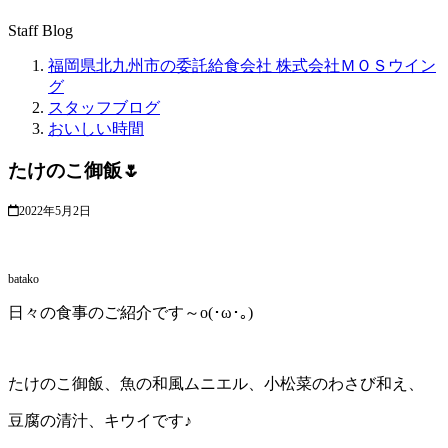
Staff Blog
福岡県北九州市の委託給食会社 株式会社ＭＯＳウイン
グ
スタッフブログ
おいしい時間
たけのこ御飯🌷
2022年5月2日
batako
日々の食事のご紹介です～o(･ω･｡)
たけのこ御飯、魚の和風ムニエル、小松菜のわさび和え、
豆腐の清汁、キウイです♪