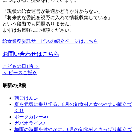
につながるご提案を行っています。
「現状の給食運営が最適かどうか分からない」
「将来的な委託を視野に入れて情報収集している」
という段階でも問題ありません。
まずはお気軽にご相談ください。
給食業務委託サービスの紹介ページはこちら
お問い合わせはこちら
こどもの日1🎏 ＞
＜ ピースご飯🍚
最新の投稿
朝ごはん🍳
夏を元気に乗り切る。8月の旬食材と食べやすい献立づ
くり
ポークカレー🍛
ガパオライス♪
梅雨の時期を健やかに。6月の旬食材とさっぱり献立づ