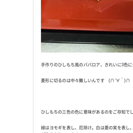
手作りのひしもち風のババロア、きれいに3色に分
菱形に切るのは中々難しいんです (∩´∀｀)∩
ひしもちの三色の色に意味があるのをご存知で
緑はヨモギを表し、厄除け。白は菱の実を表し