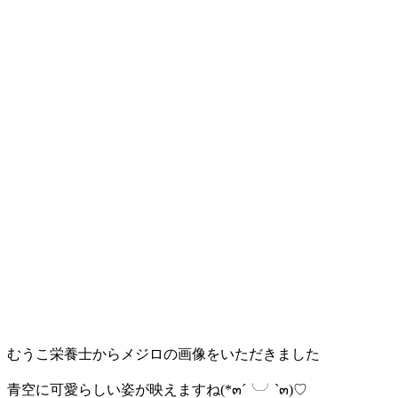
むうこ栄養士からメジロの画像をいただきました
青空に可愛らしい姿が映えますね(*๓´╰╯`๓)♡