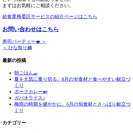
まずはお気軽にご相談ください。
給食業務委託サービスの紹介ページはこちら
お問い合わせはこちら
寿司パーティー🍣 ＞
＜ ひな祭り🎎
最新の投稿
朝ごはん🍳
夏を元気に乗り切る。8月の旬食材と食べやすい献立づ
くり
ポークカレー🍛
ガパオライス♪
梅雨の時期を健やかに。6月の旬食材とさっぱり献立づ
くり
カテゴリー