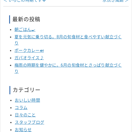
＜ いちごの時期です🍓
水炊き風鍋 ＞
最新の投稿
朝ごはん🍳
夏を元気に乗り切る。8月の旬食材と食べやすい献立づく
り
ポークカレー🍛
ガパオライス♪
梅雨の時期を健やかに。6月の旬食材とさっぱり献立づく
り
カテゴリー
おいしい時間
コラム
日々のこと
スタッフブログ
お知らせ