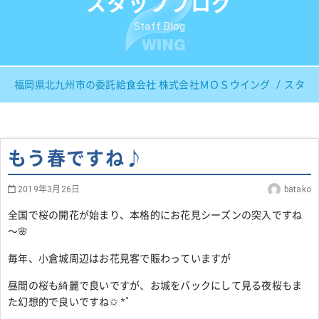
スタッフブログ
Staff Blog
福岡県北九州市の委託給食会社 株式会社ＭＯＳウイング
スタッ
もう春ですね♪
2019年3月26日
batako
全国で桜の開花が始まり、本格的にお花見シーズンの突入ですね
～🌸
毎年、小倉城周辺はお花見客で賑わっていますが
昼間の桜も綺麗で良いですが、お城をバックにして見る夜桜もま
た幻想的で良いですね
✩.*˚