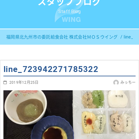
スタッフブログ
Staff Blog
line_7
福岡県北九州市の委託給食会社 株式会社ＭＯＳウイング
line_723942271785322
2019年12月25日
みっちー