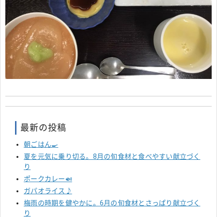
最新の投稿
朝ごはん🍳
夏を元気に乗り切る。8月の旬食材と食べやすい献立づく
り
ポークカレー🍛
ガパオライス♪
梅雨の時期を健やかに。6月の旬食材とさっぱり献立づく
り