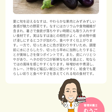
夏に旬を迎えるなすは、やわらかな果肉とみずみずしい
食感が魅力の野菜です。なすにはカリウムや食物繊維が
含まれ、暑さで食欲が落ちやすい時期にも取り入れやす
い食材です。実はなすは油との相性がよく、炒め物や揚
げ浸しにするとコクが加わり、食べやすく仕上がりま
す。一方で、切ったあとに色が変わりやすいため、調理
前に水にさらしたり、切ったら早めに加熱したりするこ
とが美味しさを保つポイントです。また、皮にハリとつ
やがあり、ヘタの切り口が新鮮なものを選ぶと、旬なら
ではの風味を感じやすくなります。味噌炒めや煮浸し、
カレー、汁物など幅広い献立に使いやすく、給食でも夏
らしい彩りと食べやすさを添えてくれる旬の食材です。