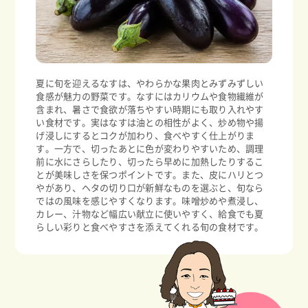
夏に旬を迎えるなすは、やわらかな果肉とみずみずしい
食感が魅力の野菜です。なすにはカリウムや食物繊維が
含まれ、暑さで食欲が落ちやすい時期にも取り入れやす
い食材です。実はなすは油との相性がよく、炒め物や揚
げ浸しにするとコクが加わり、食べやすく仕上がりま
す。一方で、切ったあとに色が変わりやすいため、調理
前に水にさらしたり、切ったら早めに加熱したりするこ
とが美味しさを保つポイントです。また、皮にハリとつ
やがあり、ヘタの切り口が新鮮なものを選ぶと、旬なら
ではの風味を感じやすくなります。味噌炒めや煮浸し、
カレー、汁物など幅広い献立に使いやすく、給食でも夏
らしい彩りと食べやすさを添えてくれる旬の食材です。