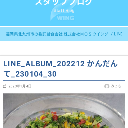
スタッフブログ
Staff Blog
LINE_
福岡県北九州市の委託給食会社 株式会社ＭＯＳウイング
LINE_ALBUM_202212 かんだん
て_230104_30
2023年1月4日
みっちー