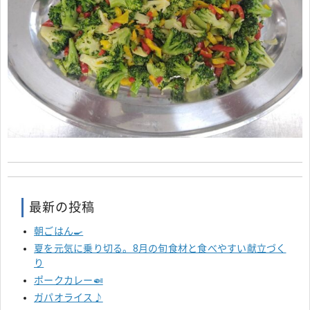
最新の投稿
朝ごはん🍳
夏を元気に乗り切る。8月の旬食材と食べやすい献立づく
り
ポークカレー🍛
ガパオライス♪