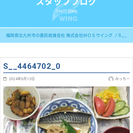
スタッフブログ
Staff Blog
S__44
福岡県北九州市の委託給食会社 株式会社ＭＯＳウイング
S__4464702_0
2024年5月13日
みっちー