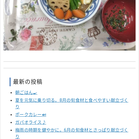
最新の投稿
朝ごはん🍳
夏を元気に乗り切る。8月の旬食材と食べやすい献立づく
り
ポークカレー🍛
ガパオライス♪
梅雨の時期を健やかに。6月の旬食材とさっぱり献立づく
り