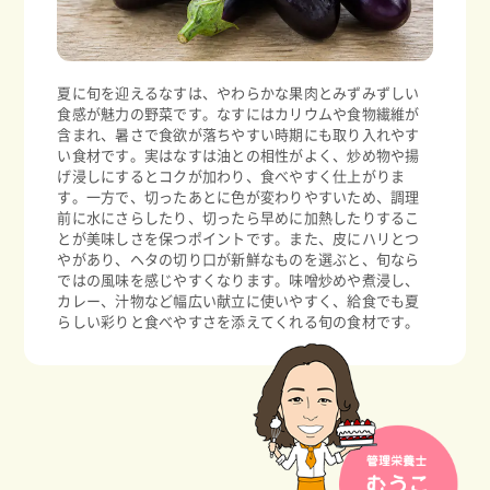
夏に旬を迎えるなすは、やわらかな果肉とみずみずしい
食感が魅力の野菜です。なすにはカリウムや食物繊維が
含まれ、暑さで食欲が落ちやすい時期にも取り入れやす
い食材です。実はなすは油との相性がよく、炒め物や揚
げ浸しにするとコクが加わり、食べやすく仕上がりま
す。一方で、切ったあとに色が変わりやすいため、調理
前に水にさらしたり、切ったら早めに加熱したりするこ
とが美味しさを保つポイントです。また、皮にハリとつ
やがあり、ヘタの切り口が新鮮なものを選ぶと、旬なら
ではの風味を感じやすくなります。味噌炒めや煮浸し、
カレー、汁物など幅広い献立に使いやすく、給食でも夏
らしい彩りと食べやすさを添えてくれる旬の食材です。