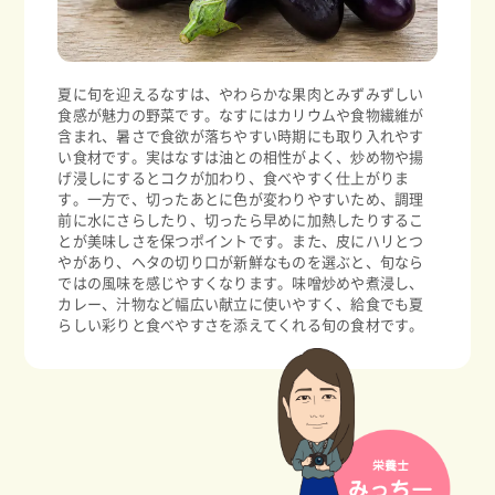
夏に旬を迎えるなすは、やわらかな果肉とみずみずしい
食感が魅力の野菜です。なすにはカリウムや食物繊維が
含まれ、暑さで食欲が落ちやすい時期にも取り入れやす
い食材です。実はなすは油との相性がよく、炒め物や揚
げ浸しにするとコクが加わり、食べやすく仕上がりま
す。一方で、切ったあとに色が変わりやすいため、調理
前に水にさらしたり、切ったら早めに加熱したりするこ
とが美味しさを保つポイントです。また、皮にハリとつ
やがあり、ヘタの切り口が新鮮なものを選ぶと、旬なら
ではの風味を感じやすくなります。味噌炒めや煮浸し、
カレー、汁物など幅広い献立に使いやすく、給食でも夏
らしい彩りと食べやすさを添えてくれる旬の食材です。