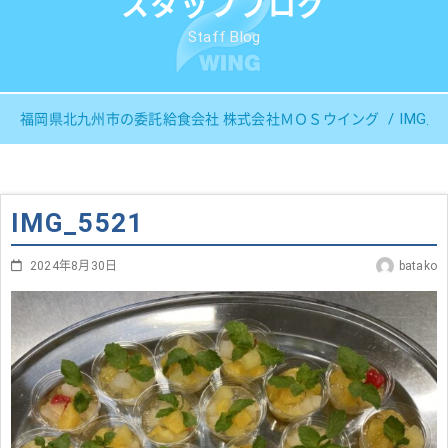
スタッフブログ
Staff Blog
IMG_5
福岡県北九州市の委託給食会社 株式会社ＭＯＳウイング
IMG_5521
2024年8月30日
batako