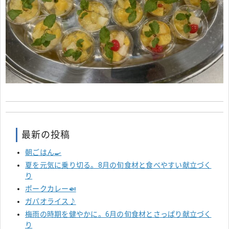
最新の投稿
朝ごはん🍳
夏を元気に乗り切る。8月の旬食材と食べやすい献立づく
り
ポークカレー🍛
ガパオライス♪
梅雨の時期を健やかに。6月の旬食材とさっぱり献立づく
り