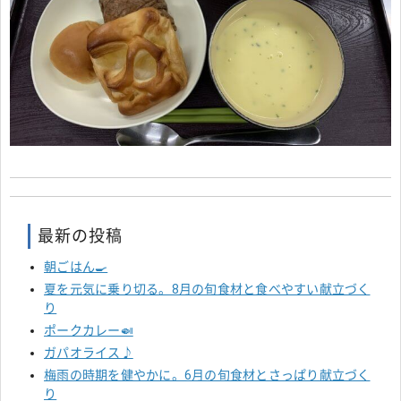
最新の投稿
朝ごはん🍳
夏を元気に乗り切る。8月の旬食材と食べやすい献立づく
り
ポークカレー🍛
ガパオライス♪
梅雨の時期を健やかに。6月の旬食材とさっぱり献立づく
り