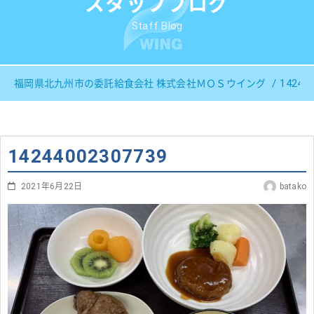
スタッフブログ
Staff Blog
14244
福岡県北九州市の委託給食会社 株式会社ＭＯＳウイング
14244002307739
2021年6月22日
batako