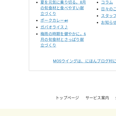
夏を元気に乗り切る。8月
コラム
の旬食材と食べやすい献
日々の
立づくり
スタッ
ポークカレー🍛
お知ら
ガパオライス♪
梅雨の時期を健やかに。6
月の旬食材とさっぱり献
立づくり
MOSウイングは、にほんブログ村
トップページ
サービス案内