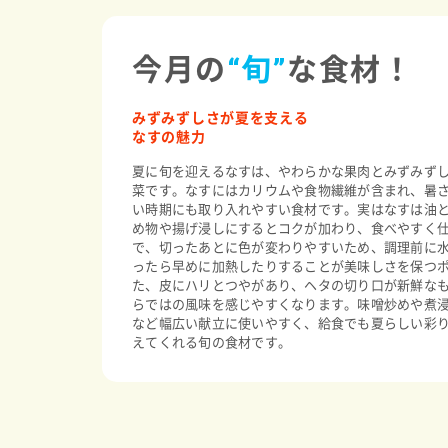
今月の
“旬”
な食材！
みずみずしさが夏を支える
なすの魅力
夏に旬を迎えるなすは、やわらかな果肉とみずみず
菜です。なすにはカリウムや食物繊維が含まれ、暑
い時期にも取り入れやすい食材です。実はなすは油
め物や揚げ浸しにするとコクが加わり、食べやすく
で、切ったあとに色が変わりやすいため、調理前に
ったら早めに加熱したりすることが美味しさを保つ
た、皮にハリとつやがあり、ヘタの切り口が新鮮な
らではの風味を感じやすくなります。味噌炒めや煮
など幅広い献立に使いやすく、給食でも夏らしい彩
えてくれる旬の食材です。