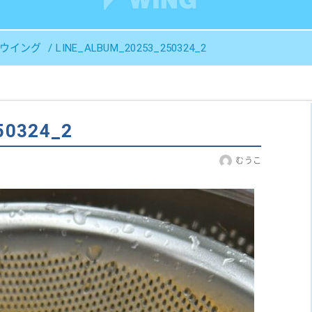
Ｓウイング
LINE_ALBUM_20253_250324_2
50324_2
むうこ