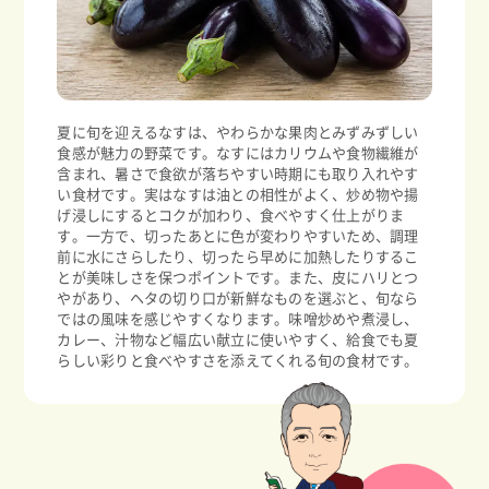
夏に旬を迎えるなすは、やわらかな果肉とみずみずしい
食感が魅力の野菜です。なすにはカリウムや食物繊維が
含まれ、暑さで食欲が落ちやすい時期にも取り入れやす
い食材です。実はなすは油との相性がよく、炒め物や揚
げ浸しにするとコクが加わり、食べやすく仕上がりま
す。一方で、切ったあとに色が変わりやすいため、調理
前に水にさらしたり、切ったら早めに加熱したりするこ
とが美味しさを保つポイントです。また、皮にハリとつ
やがあり、ヘタの切り口が新鮮なものを選ぶと、旬なら
ではの風味を感じやすくなります。味噌炒めや煮浸し、
カレー、汁物など幅広い献立に使いやすく、給食でも夏
らしい彩りと食べやすさを添えてくれる旬の食材です。