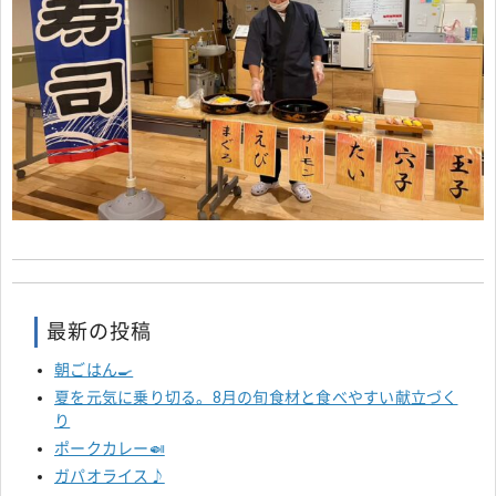
最新の投稿
朝ごはん🍳
夏を元気に乗り切る。8月の旬食材と食べやすい献立づく
り
ポークカレー🍛
ガパオライス♪