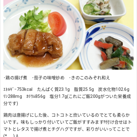
･鶏の揚げ煮 ･茄子の味噌炒め ･きのこのみぞれ和え
ｴﾈﾙｷﾞｰ753kcal たんぱく質23.1g 脂質25.5g 炭水化物102.6g
ﾘﾝ288mg ｶﾘｳﾑ856g 塩分1.7g(これにご飯200gがついた栄養成
分です)
鶏肉は唐揚げにした後、コトコトと炊いているのでとても柔らか
いです。味もしっかり付いていてご飯がすすみます!!付け合せはト
マトとレタスで揚げ煮とチグハグですが、彩りがいいってことで
(*_ _)人