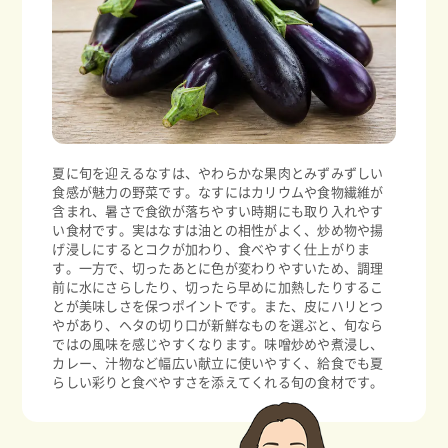
夏に旬を迎えるなすは、やわらかな果肉とみずみずしい
食感が魅力の野菜です。なすにはカリウムや食物繊維が
含まれ、暑さで食欲が落ちやすい時期にも取り入れやす
い食材です。実はなすは油との相性がよく、炒め物や揚
げ浸しにするとコクが加わり、食べやすく仕上がりま
す。一方で、切ったあとに色が変わりやすいため、調理
前に水にさらしたり、切ったら早めに加熱したりするこ
とが美味しさを保つポイントです。また、皮にハリとつ
やがあり、ヘタの切り口が新鮮なものを選ぶと、旬なら
ではの風味を感じやすくなります。味噌炒めや煮浸し、
カレー、汁物など幅広い献立に使いやすく、給食でも夏
らしい彩りと食べやすさを添えてくれる旬の食材です。