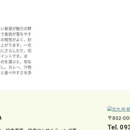
しい食感が魅力の野
さで食欲が落ちやす
との相性がよく、炒
仕上がります。一方
水にさらしたり、切
ポイントです。ま
ものを選ぶと、旬な
浸し、カレー、汁物
りと食べやすさを添
い
〒802-0
Tel. 0