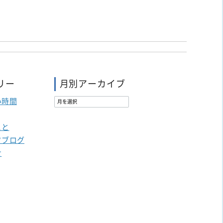
リー
月別アーカイブ
い時間
こと
フブログ
せ