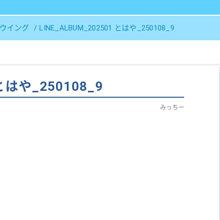
Ｓウイング
LINE_ALBUM_202501 とはや_250108_9
 とはや_250108_9
みっちー