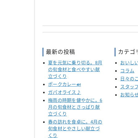
最新の投稿
カテゴ
夏を元気に乗り切る。8月
おいし
の旬食材と食べやすい献
コラム
立づくり
日々の
ポークカレー🍛
スタッ
ガパオライス♪
お知ら
梅雨の時期を健やかに。6
月の旬食材とさっぱり献
立づくり
春の訪れを食卓に。4月の
旬食材とやさしい献立づ
くり