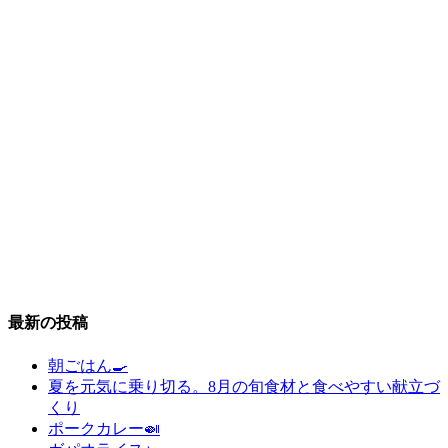
最新の投稿
朝ごはん🍳
夏を元気に乗り切る。8月の旬食材と食べやすい献立づ
くり
ポークカレー🍛