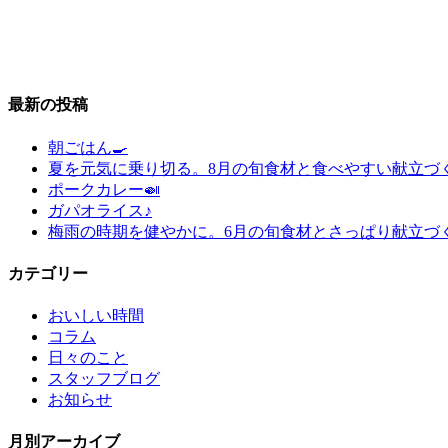
最新の投稿
朝ごはん🍳
夏を元気に乗り切る。8月の旬食材と食べやすい献立づ
ポークカレー🍛
ガパオライス♪
梅雨の時期を健やかに。6月の旬食材とさっぱり献立づ
カテゴリー
おいしい時間
コラム
日々のこと
スタッフブログ
お知らせ
月別アーカイブ