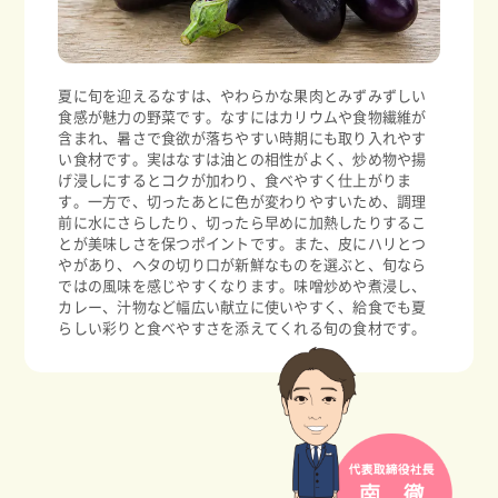
夏に旬を迎えるなすは、やわらかな果肉とみずみずしい
食感が魅力の野菜です。なすにはカリウムや食物繊維が
含まれ、暑さで食欲が落ちやすい時期にも取り入れやす
い食材です。実はなすは油との相性がよく、炒め物や揚
げ浸しにするとコクが加わり、食べやすく仕上がりま
す。一方で、切ったあとに色が変わりやすいため、調理
前に水にさらしたり、切ったら早めに加熱したりするこ
とが美味しさを保つポイントです。また、皮にハリとつ
やがあり、ヘタの切り口が新鮮なものを選ぶと、旬なら
ではの風味を感じやすくなります。味噌炒めや煮浸し、
カレー、汁物など幅広い献立に使いやすく、給食でも夏
らしい彩りと食べやすさを添えてくれる旬の食材です。