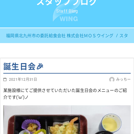
スタッフブログ
Staff Blog
福岡県北九州市の委託給食会社 株式会社ＭＯＳウイング
スタッ
誕生日会🎉
2021年12月31日
みっちー
某施設様にてご提供させていただいた誕生日会のメニューのご紹
介です(‘ω’)ノ