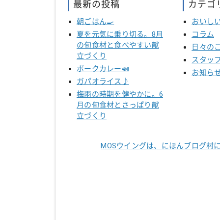
最新の投稿
カテゴ
朝ごはん🍳
おいし
夏を元気に乗り切る。8月
コラム
の旬食材と食べやすい献
日々の
立づくり
スタッ
ポークカレー🍛
お知ら
ガパオライス♪
梅雨の時期を健やかに。6
月の旬食材とさっぱり献
立づくり
MOSウイングは、にほんブログ村