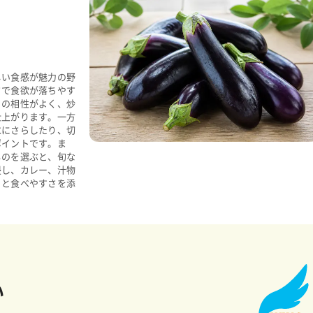
しい食感が魅力の野
さで食欲が落ちやす
との相性がよく、炒
仕上がります。一方
水にさらしたり、切
ポイントです。ま
ものを選ぶと、旬な
浸し、カレー、汁物
りと食べやすさを添
い