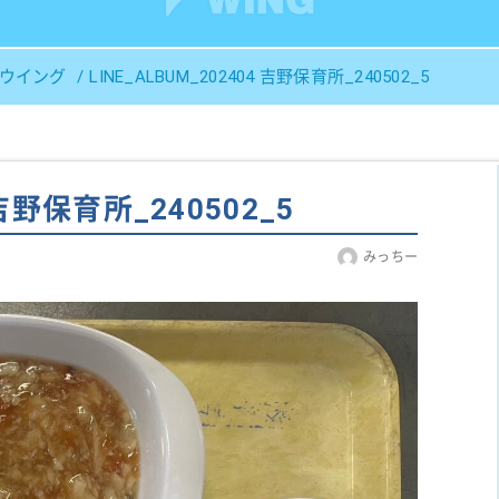
Ｓウイング
LINE_ALBUM_202404 吉野保育所_240502_5
 吉野保育所_240502_5
みっちー