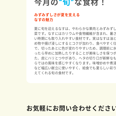
今月の
“旬”
な食材！
みずみずしさが夏を支える
なすの魅力
夏に旬を迎えるなすは、やわらかな果肉とみずみず
菜です。なすにはカリウムや食物繊維が含まれ、暑
い時期にも取り入れやすい食材です。実はなすは油
め物や揚げ浸しにするとコクが加わり、食べやすく
で、切ったあとに色が変わりやすいため、調理前に
ったら早めに加熱したりすることが美味しさを保つ
た、皮にハリとつやがあり、ヘタの切り口が新鮮な
らではの風味を感じやすくなります。味噌炒めや煮
など幅広い献立に使いやすく、給食でも夏らしい彩
えてくれる旬の食材です。
お気軽にお問い合わせくださ