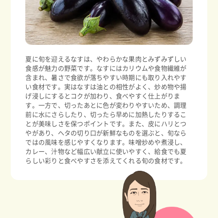
夏に旬を迎えるなすは、やわらかな果肉とみずみずしい
食感が魅力の野菜です。なすにはカリウムや食物繊維が
含まれ、暑さで食欲が落ちやすい時期にも取り入れやす
い食材です。実はなすは油との相性がよく、炒め物や揚
げ浸しにするとコクが加わり、食べやすく仕上がりま
す。一方で、切ったあとに色が変わりやすいため、調理
前に水にさらしたり、切ったら早めに加熱したりするこ
とが美味しさを保つポイントです。また、皮にハリとつ
やがあり、ヘタの切り口が新鮮なものを選ぶと、旬なら
ではの風味を感じやすくなります。味噌炒めや煮浸し、
カレー、汁物など幅広い献立に使いやすく、給食でも夏
らしい彩りと食べやすさを添えてくれる旬の食材です。