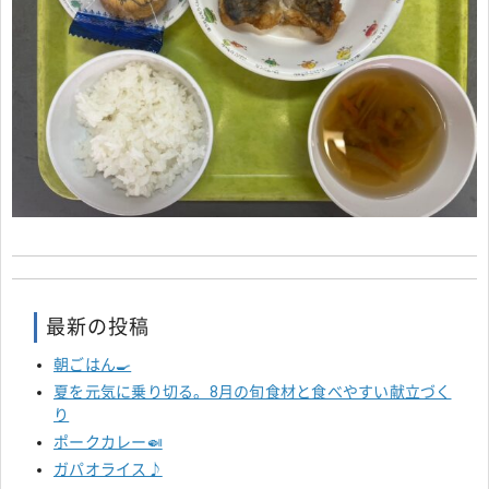
最新の投稿
朝ごはん🍳
夏を元気に乗り切る。8月の旬食材と食べやすい献立づく
り
ポークカレー🍛
ガパオライス♪