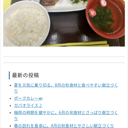
最新の投稿
夏を元気に乗り切る。8月の旬食材と食べやすい献立づく
り
ポークカレー🍛
ガパオライス♪
梅雨の時期を健やかに。6月の旬食材とさっぱり献立づく
り
春の訪れを食卓に。4月の旬食材とやさしい献立づくり