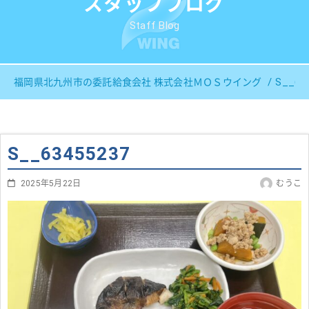
スタッフブログ
Staff Blog
S__63
福岡県北九州市の委託給食会社 株式会社ＭＯＳウイング
S__63455237
2025年5月22日
むうこ