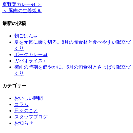
夏野菜カレー🍛 ＞
＜ 豚肉の生姜焼き
最新の投稿
朝ごはん🍳
夏を元気に乗り切る。8月の旬食材と食べやすい献立づ
くり
ポークカレー🍛
ガパオライス♪
梅雨の時期を健やかに。6月の旬食材とさっぱり献立づ
くり
カテゴリー
おいしい時間
コラム
日々のこと
スタッフブログ
お知らせ